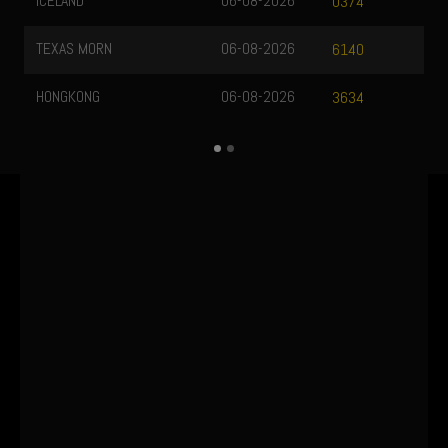
ICELAND
06-08-2026
0374
TEXAS MORN
06-08-2026
6140
HONGKONG
06-08-2026
3634