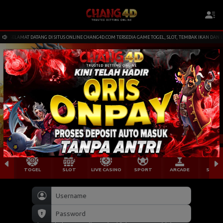
SELAMAT DATANG DI SITUS ONLINE CHANG4D.COM TERSEDIA GAME TOGEL, SLOT, TEMBAK IKAN DAN 
TOGEL
SLOT
LIVE CASINO
SPORT
ARCADE
SABU