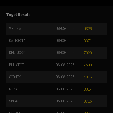
Togel Result
VIRGINIA
06-08-2026
0628
CALIFORNIA
06-08-2026
8371
KENTUCKY
06-08-2026
7029
BULLSEYE
06-08-2026
7598
SYDNEY
06-08-2026
4816
MONACO
06-08-2026
8014
SINGAPORE
05-08-2026
0715