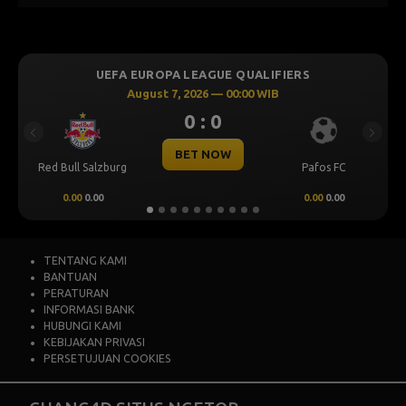
UEFA EUROPA LEAGUE QUALIFIERS
August 7, 2026 — 00:00 WIB
0 : 0
Previous
Next
BET NOW
Red Bull Salzburg
Pafos FC
FC
0.00
0.00
0.00
0.00
TENTANG KAMI
BANTUAN
PERATURAN
INFORMASI BANK
HUBUNGI KAMI
KEBIJAKAN PRIVASI
PERSETUJUAN COOKIES