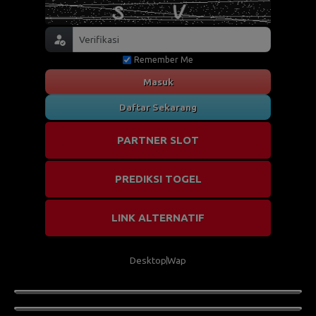
Remember Me
Masuk
Daftar Sekarang
PARTNER SLOT
PREDIKSI TOGEL
LINK ALTERNATIF
Desktop
Wap